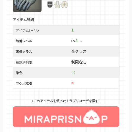
アイテム詳細
1
アイテムレベル
1
～
装備レベル
Lv.
全クラス
装備クラス
制限なし
種族別制限
〇
染色
×
マケボ取引
↓このアイテムを使ったミラプリコーデを探す↓