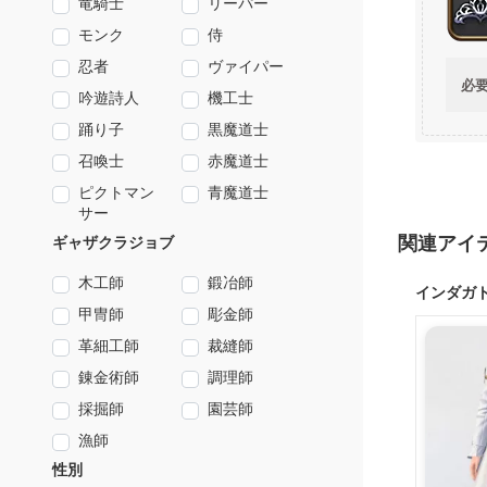
竜騎士
リーパー
モンク
侍
忍者
ヴァイパー
必
吟遊詩人
機工士
踊り子
黒魔道士
召喚士
赤魔道士
ピクトマン
青魔道士
サー
関連アイ
ギャザクラジョブ
木工師
鍛冶師
インダガ
甲冑師
彫金師
革細工師
裁縫師
錬金術師
調理師
採掘師
園芸師
漁師
性別