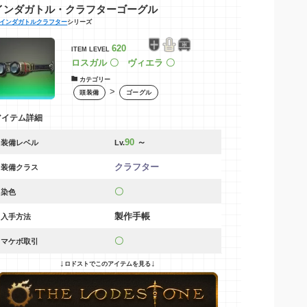
インダガトル・クラフターゴーグル
インダガトルクラフター
シリーズ
620
ITEM LEVEL
ロスガル 〇 ヴィエラ 〇
カテゴリー
>
頭装備
ゴーグル
アイテム詳細
90
～
装備レベル
Lv.
クラフター
装備クラス
〇
染色
製作手帳
入手方法
〇
マケボ取引
↓
↓
ロドストでこのアイテムを見る