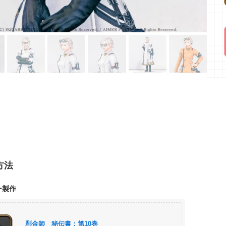
方法
ー製作
彫金師 秘伝書：第10巻