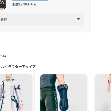
製作Lv.90★
★★
要素材
テム
トルクラフターアタイア