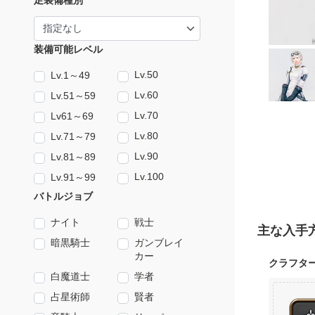
足装備種別
装備可能レベル
Lv.50
Lv.1～49
Lv.60
Lv.51～59
Lv.70
Lv61～69
Lv.80
Lv.71～79
Lv.90
Lv.81～89
Lv.100
Lv.91～99
バトルジョブ
ナイト
戦士
主な入手
暗黒騎士
ガンブレイ
カー
クラフタ
白魔道士
学者
占星術師
賢者