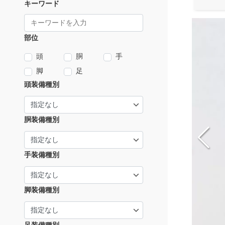
キーワード
部位
頭
胴
手
脚
足
頭装備種別
胴装備種別
手装備種別
脚装備種別