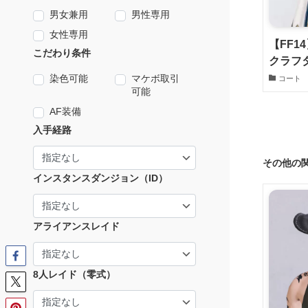
男女兼用
男性専用
女性専用
【FF1
こだわり条件
クラフ
染色可能
マケボ取引
コート
可能
AF装備
入手経路
その他の
インスタンスダンジョン（ID）
アライアンスレイド
8人レイド（零式）