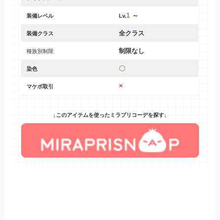
1
～
装備レベル
Lv.
全クラス
装備クラス
制限なし
種族別制限
〇
染色
×
マケボ取引
↓このアイテムを使ったミラプリコーデを探す↓