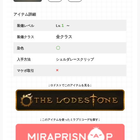
アイテム詳細
１
～
装備レベル
Lv.
全クラス
装備クラス
〇
染色
入手方法
シェルダレースクリップ
×
マケボ取引
↓
↓
ロドストでこのアイテムを見る
↓
↓
このアイテムを使ったミラプリコーデを探す