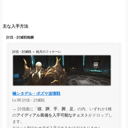
主な入手方法
討伐・討滅戦
報酬
討伐・討滅戦
＞ 暁月のフィナーレ
極シタデル・ボズヤ追憶戦
Lv.80 討伐・討滅戦
→ 討伐後に「
頭
、
胴
、
手
、
脚
、
足
」の内、いずれか1種
の
アイディアル装備を入手可能なチェスト
がドロップし
ます。