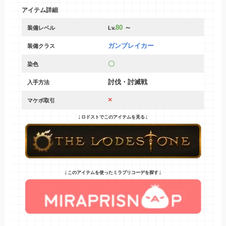
アイテム詳細
8
0
～
装備レベル
Lv.
ガンブレイカー
装備クラス
〇
染色
討伐・討滅戦
入手方法
×
マケボ取引
↓
↓
ロドストでこのアイテムを見る
↓
↓
このアイテムを使ったミラプリコーデを探す