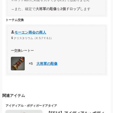
※ロット制のため必ず入手できるわけではありません
→また、確定で
大将軍の彫像
を
2個ドロップ
します
トーテム交換
モーエン商会の商人
クリスタリウム（X: 5.7 Y: 6.1）
ー
交換レートー
×5
大将軍の彫像
関連アイテム
アイディアル・ボディガードアタイア
【FF14】アイディアル・ボディ